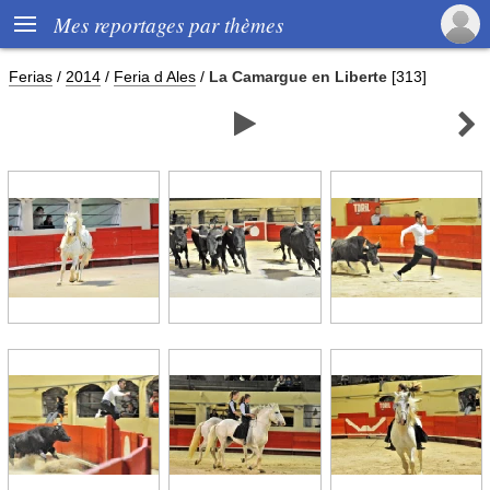

Mes reportages par thèmes
Ferias
/
2014
/
Feria d Ales
/
La Camargue en Liberte
[313]

