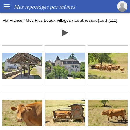

Mes reportages par thèmes
Ma France
/
Mes Plus Beaux Villages
/
Loubressac(Lot)
[111]
