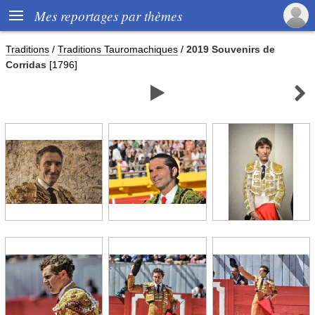

Mes reportages par thèmes
Traditions
/
Traditions Tauromachiques
/
2019 Souvenirs de
Corridas
[1796]

