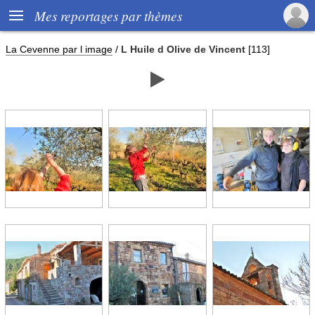

Mes reportages par thèmes
La Cevenne par l image
/
L Huile d Olive de Vincent
[113]
