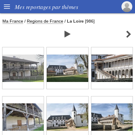

Mes reportages par thèmes
Ma France
/
Regions de France
/
La Loire
[986]

