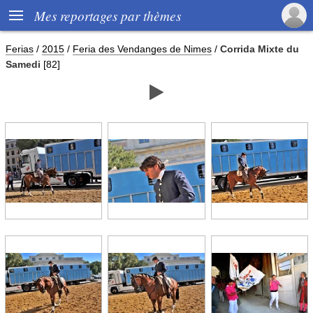

Mes reportages par thèmes
Ferias
/
2015
/
Feria des Vendanges de Nimes
/
Corrida Mixte du
Samedi
[82]
