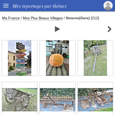

Mes reportages par thèmes
Ma France
/
Mes Plus Beaux Villages
/
Simorre(Gers)
[212]

