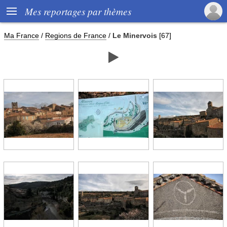

Mes reportages par thèmes
Ma France
/
Regions de France
/
Le Minervois
[67]
