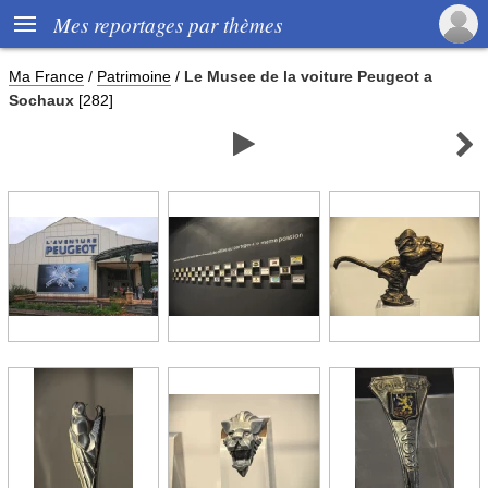

Mes reportages par thèmes
Ma France
/
Patrimoine
/
Le Musee de la voiture Peugeot a
Sochaux
[282]

