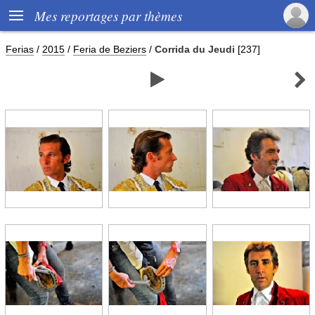

Mes reportages par thèmes
Ferias
/
2015
/
Feria de Beziers
/
Corrida du Jeudi
[237]

