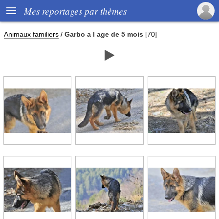

Mes reportages par thèmes
Animaux familiers
/
Garbo a l age de 5 mois
[70]
