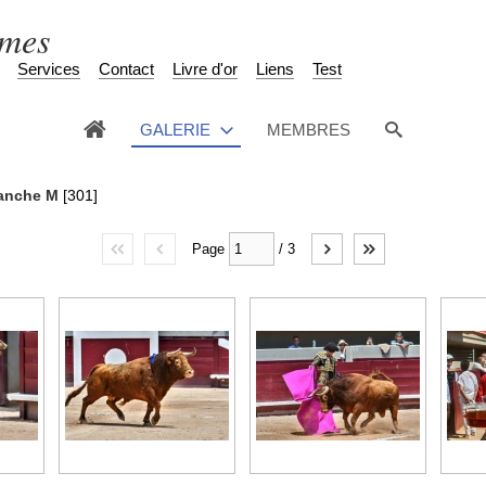
èmes
Services
Contact
Livre d'or
Liens
Test
GALERIE
MEMBRES
manche M
[301]
Page
/
3