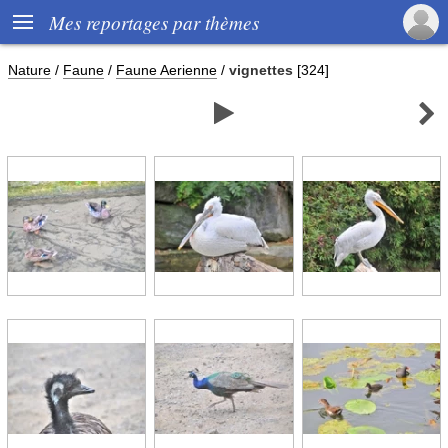

Mes reportages par thèmes
Nature
/
Faune
/
Faune Aerienne
/
vignettes
[324]

