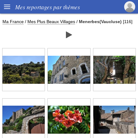

Mes reportages par thèmes
Ma France
/
Mes Plus Beaux Villages
/
Menerbes(Vaucluse)
[116]
