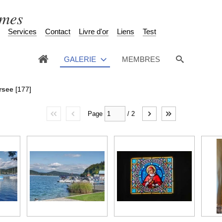
èmes
Services
Contact
Livre d'or
Liens
Test
GALERIE
MEMBRES
rsee
[177]
Page
/
2