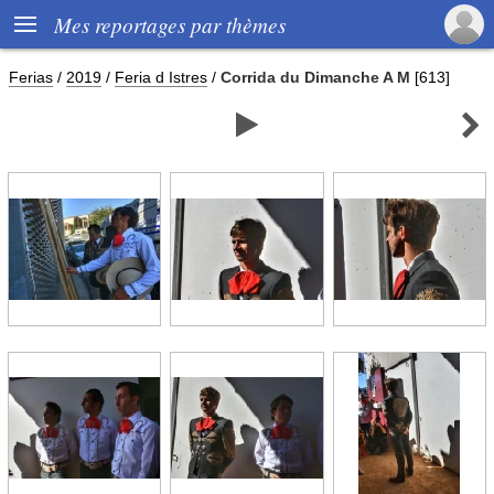

Mes reportages par thèmes
Ferias
/
2019
/
Feria d Istres
/
Corrida du Dimanche A M
[613]

