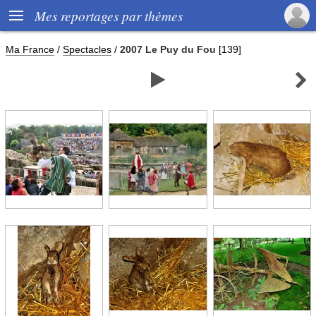

Mes reportages par thèmes
Ma France
/
Spectacles
/
2007 Le Puy du Fou
[139]

