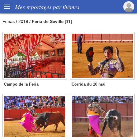

Mes reportages par thèmes
Ferias
/
2019
/
Feria de Seville
[11]
Campo de la Feria
Corrida du 10 mai