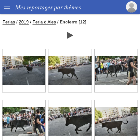

Mes reportages par thèmes
Ferias
/
2019
/
Feria d Ales
/
Encierro
[12]
