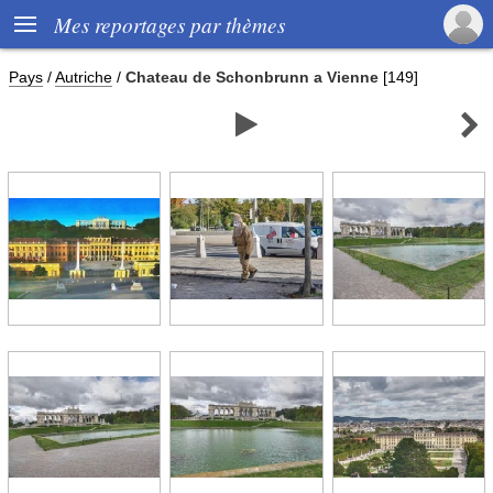

Mes reportages par thèmes
Pays
/
Autriche
/
Chateau de Schonbrunn a Vienne
[149]

