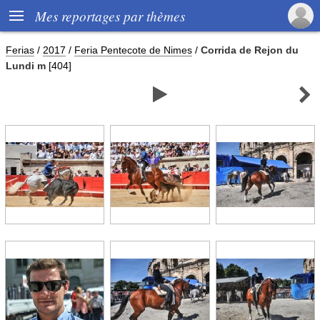

Mes reportages par thèmes
Ferias
/
2017
/
Feria Pentecote de Nimes
/
Corrida de Rejon du
Lundi m
[404]

