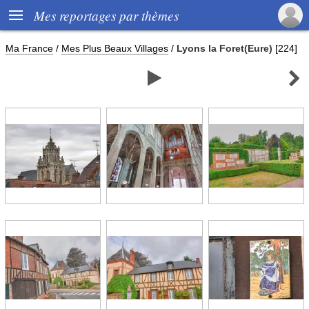

Mes reportages par thèmes
Ma France
/
Mes Plus Beaux Villages
/
Lyons la Foret(Eure)
[224]

