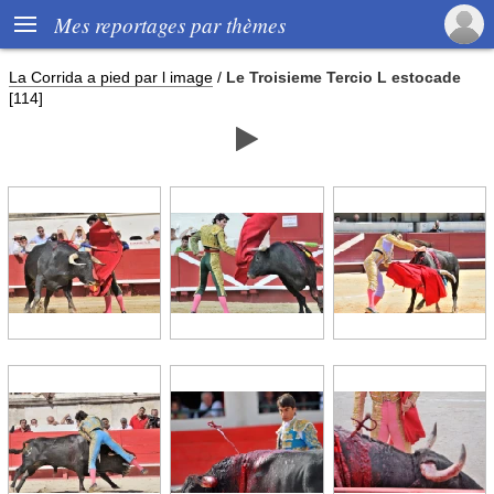

Mes reportages par thèmes
La Corrida a pied par l image
/
Le Troisieme Tercio L estocade
[114]
