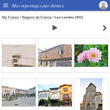

Mes reportages par thèmes
Ma France
/
Regions de France
/
Les Landes
[902]

