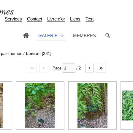
èmes
Services
Contact
Livre d'or
Liens
Test
GALERIE
MEMBRES
 par themes
/
Limeuil
[231]
Page
/
2