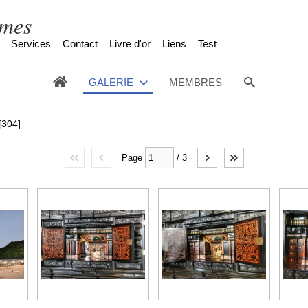
èmes
Services
Contact
Livre d'or
Liens
Test
GALERIE
MEMBRES
[304]
Page
/
3