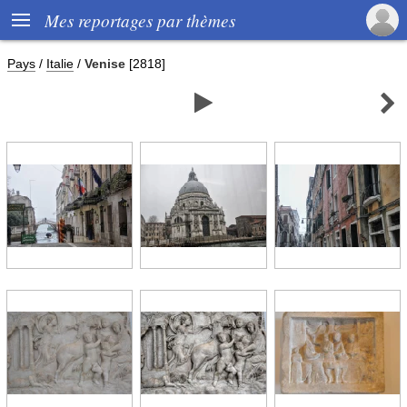

Mes reportages par thèmes
Pays
/
Italie
/
Venise
[2818]

