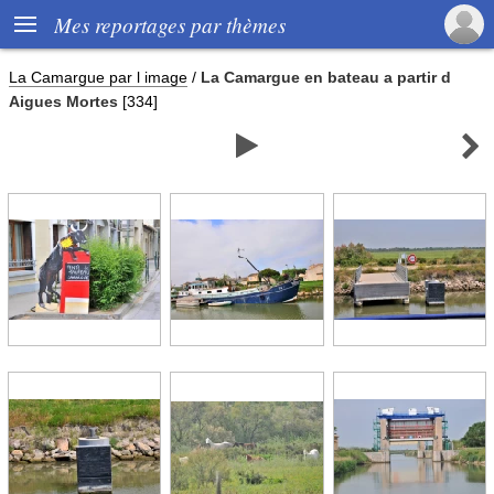

Mes reportages par thèmes
La Camargue par l image
/
La Camargue en bateau a partir d
Aigues Mortes
[334]

