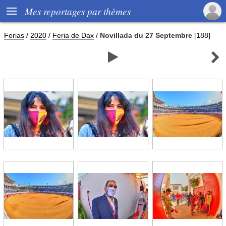

Mes reportages par thèmes
Ferias
/
2020
/
Feria de Dax
/
Novillada du 27 Septembre
[188]

