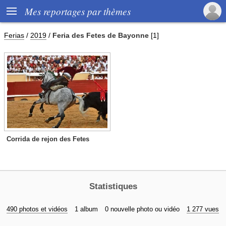

Mes reportages par thèmes
Ferias
/
2019
/
Feria des Fetes de Bayonne
[1]
Corrida de rejon des Fetes
Statistiques
490 photos et vidéos
1 album
0 nouvelle photo ou vidéo
1 277 vues