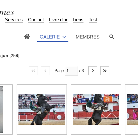
èmes
Services
Contact
Livre d'or
Liens
Test
GALERIE
MEMBRES
ejon
[259]
Page
/
3