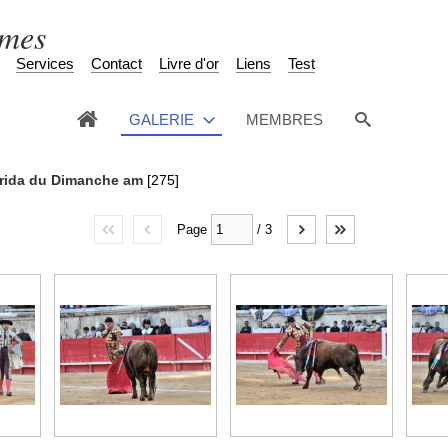
èmes
Services
Contact
Livre d'or
Liens
Test
GALERIE
MEMBRES
rida du Dimanche am
[275]
Page
/
3