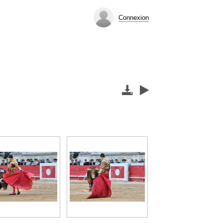
Connexion

