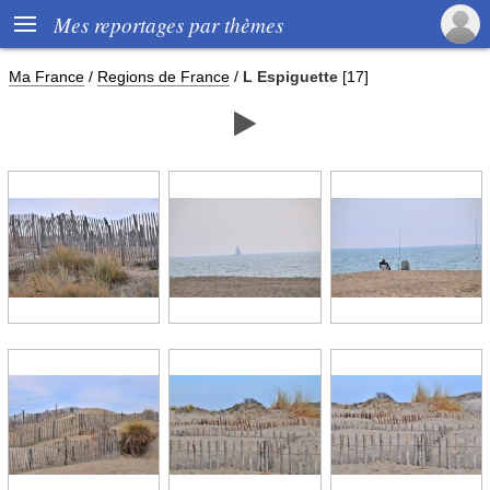

Mes reportages par thèmes
Ma France
/
Regions de France
/
L Espiguette
[17]
