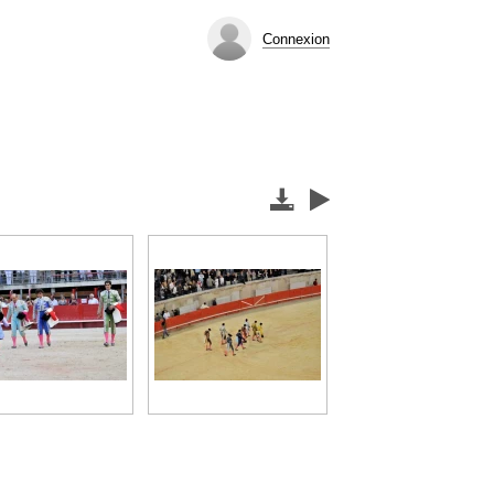
Connexion

