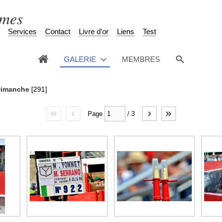
èmes
Services
Contact
Livre d'or
Liens
Test
GALERIE
MEMBRES
Dimanche
[291]
Page
/
3