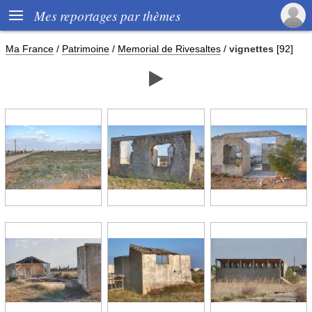

Mes reportages par thèmes
Ma France
/
Patrimoine
/
Memorial de Rivesaltes
/
vignettes
[92]
