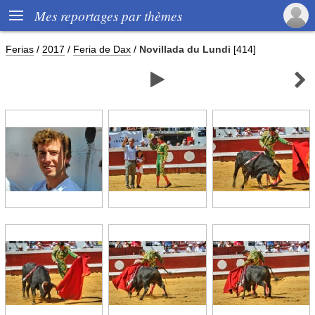

Mes reportages par thèmes
Ferias
/
2017
/
Feria de Dax
/
Novillada du Lundi
[414]

