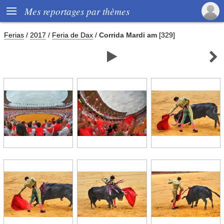

Mes reportages par thèmes
Ferias
/
2017
/
Feria de Dax
/
Corrida Mardi am
[329]

