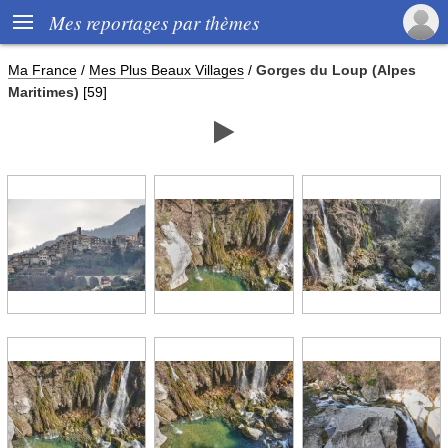

Mes reportages par thèmes
Ma France
/
Mes Plus Beaux Villages
/
Gorges du Loup (Alpes
Maritimes)
[59]
