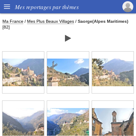

Mes reportages par thèmes
Ma France
/
Mes Plus Beaux Villages
/
Saorge(Alpes Maritimes)
[82]
