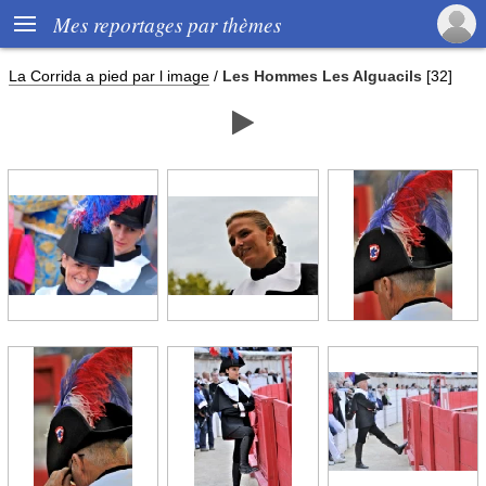

Mes reportages par thèmes
La Corrida a pied par l image
/
Les Hommes Les Alguacils
[32]
