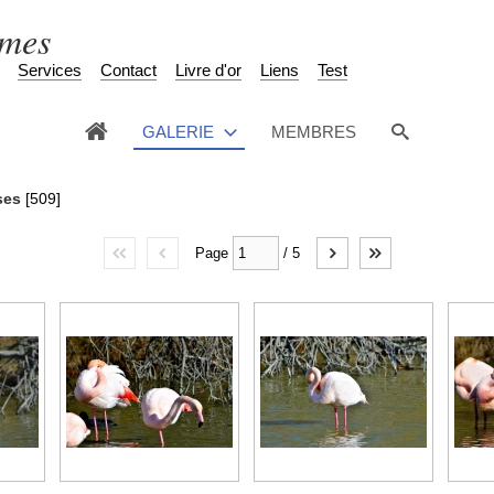
èmes
Services
Contact
Livre d'or
Liens
Test
GALERIE
MEMBRES
ses
[509]
Page
/
5