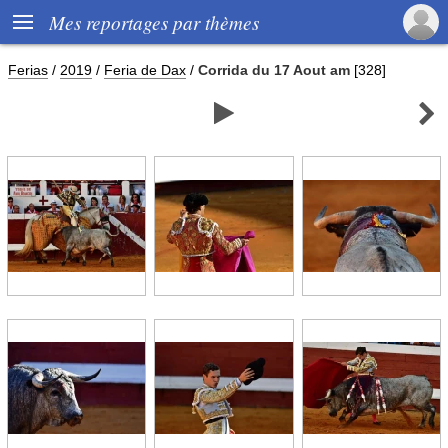

Mes reportages par thèmes
Ferias
/
2019
/
Feria de Dax
/
Corrida du 17 Aout am
[328]

